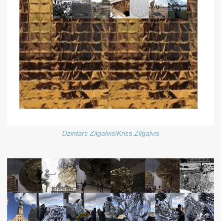
Dzintars Zilgalvis/Kriss Zilgalvis