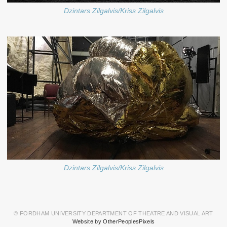
Dzintars Zilgalvis/Kriss Zilgalvis
Dzintars Zilgalvis/Kriss Zilgalvis
© FORDHAM UNIVERSITY DEPARTMENT OF THEATRE AND VISUAL ART
Website by OtherPeoplesPixels