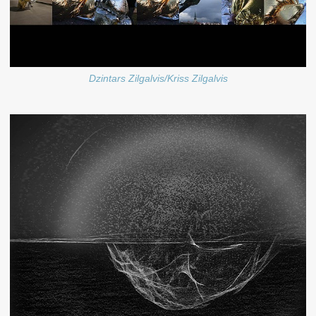
Dzintars Zilgalvis/Kriss Zilgalvis